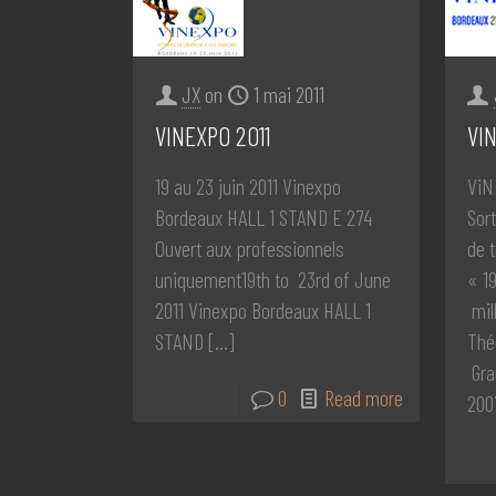
JX
on
1 mai 2011
VINEXPO 2011
VI
19 au 23 juin 2011 Vinexpo
ViN
Bordeaux HALL 1 STAND E 274
Sor
Ouvert aux professionnels
de 
uniquement19th to 23rd of June
« 1
2011 Vinexpo Bordeaux HALL 1
mil
STAND
[…]
Thé
Gra
0
Read more
200