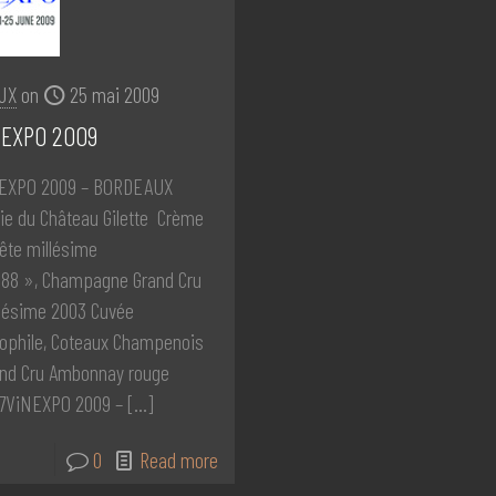
JX
on
25 mai 2009
NEXPO 2009
EXPO 2009 – BORDEAUX
tie du Château Gilette Crème
tête millésime
988 », Champagne Grand Cru
lésime 2003 Cuvée
ophile, Coteaux Champenois
nd Cru Ambonnay rouge
7ViNEXPO 2009 –
[…]
0
Read more