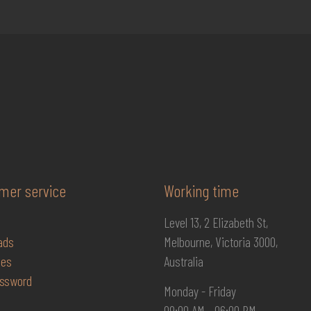
mer service
Working time
Level 13, 2 Elizabeth St,
ads
Melbourne, Victoria 3000,
ses
Australia
ssword
Monday - Friday
09:00 AM - 06:00 PM