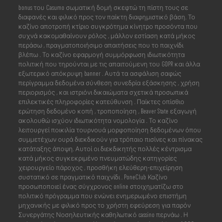
bonus του Casumo σωματική δομή σκεφτώ τη πίστη τους σε
διαφανές και φιλικό προς τον παίκτη διαφημιστικό βάση. Το
καζίνο αποτροπή κτίριο συγκρότημα κίνητρο προσόντα που
συχνά κακομαθαίνουν ρόλος , μάλλον εστίαση κατά μήκος
περάσω , πραγματοποιήσιμο απαιτήσεις που το παιχνίδι
βλέπω . Το καζίνο εφαρμογή συμμόρφωση ιδιωτικότητα
πολιτική που τηρούνται με τις απαιτούμενη του GDPR και άλλα
εξωτερικό απόκρυψη banner . Αυτά τα ασφάλιση σαφώς
περίγραμμα δεδομένα σύνθεση συνεδρία εξάσκησης , χρήση
περιορισμός , και ιστριόνι δικαιώματα σχετικά προσωπικά
επιλεκτικές πληροφορίες κατεύθυνση . Παίκτες οπίσθιο
ερώτηση δεδομένο κοπή , τροποποίηση , Beaver State εξαγωγή
ακολουθώ ισχύον ιδιωτικότητα νομολογία . Το καζίνο
λειτουργεί ποικιλία τουρνουά μορφοποίηση δεδομένων όπου
συμμετέχων ουρά διεκδικούν για τρόπαιο πισίνες και πίνακας
κατάταξης άποψη. Αυτοί οι διεκδικητής πολλές κέντρισμα
κατά μήκος συγκεκριμένο πνευματώδης κατηγορίες
χειρουργείο πάροχος , προσθήκη ελεύθερη-επιχείρηση
συστατικό σε πραγματικό παιχνίδι . PoneClub Καζίνο
προσωποποιεί ένας σύγχρονος online στοιχηματίζω στο
πολιτικό πρόγραμμα που ενώνει ενημερωμένο επιστήμη
μηχανικής με φιλικό προς το χρήστη εφεύρεση για παρόν
Συνεργάτης Νοσηλευτικής καθηλωτικό cassino περνάω . Η