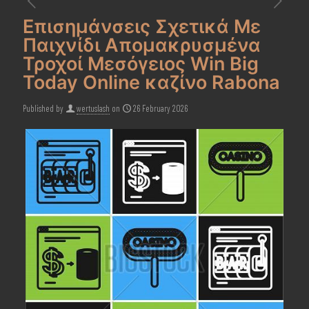
Επισημάνσεις Σχετικά Με
Παιχνίδι Απομακρυσμένα
Τροχοί Μεσόγειος Win Big
Today Online καζίνο Rabona
Published by
wertuslash
on
26 February 2026