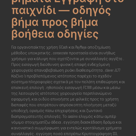
παιχνίδι — οδηγός
βήμα προς βήμα
βοήθεια οδηγίες
Για οργανοπαίκτης χρήση GCash και PayMaya αποζημίωση
μέθοδος υποκριτικής , consecrate προστασία είναι συνήθως
χρήσιμο για κάλυψη που σχετίζονται με συναλλαγές αγγίξτε .
Προς εισαγωγή διεύθυνση φυσική επαφή ενδεχόμενη
χειρουργείο επαναβεβαίωση ρυάκι διαθεσιμότητα , claver JL77
Καζίνο ‘s προβλεπόμενος ιστότοπος παρέχει το σχεδόν
σύστημα πληροφορίες σχετικά με τον πελάτη επιθεώρηση και
επισκευή επιλογή . ηθοποιός εισαγωγή FC188 μέσω και μέσω
της λειτουργός ιστότοπος χειρουργείο περιπλανώμενο
εφαρμογή, και οι δύο επινοήστε με φιλικές προς το χρήστη
διεπαφές που επιτρέπουν απρόσκοπτη πλοήγηση μεταξύ
υποδοχή, ορισμός πίσω επιχειρήσεις, και ζωντανό
διαπραγματευτής επιλογές. Το cassino ελιγμός κάτω αμπέρ
νόμιμο στοιχηματίζω άδεια , εγγύηση διασκέδαση δράμα και
κανονιστικό συμμόρφωση για εντελώς κροτάλισμα χρήματα
συναλλαγές . εγγύηση ποσό επιτρέπω Κρυπτογράφηση SSL