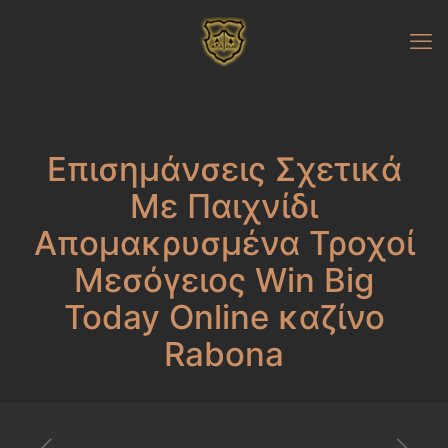
Επισημάνσεις Σχετικά
Με Παιχνίδι
Απομακρυσμένα Τροχοί
Μεσόγειος Win Big
Today Online καζίνο
Rabona