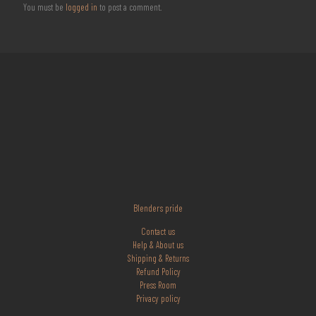
You must be
logged in
to post a comment.
Blenders pride
Contact us
Help & About us
Shipping & Returns
Refund Policy
Press Room
Privacy policy