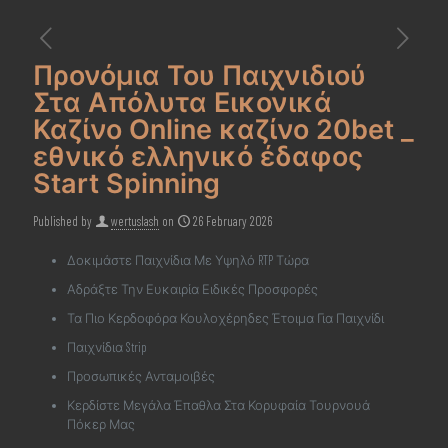
Προνόμια Του Παιχνιδιού
Στα Απόλυτα Εικονικά
Καζίνο Online καζίνο 20bet _
εθνικό ελληνικό έδαφος
Start Spinning
Published by
wertuslash
on
26 February 2026
Δοκιμάστε Παιχνίδια Με Υψηλό RTP Τώρα
Αδράξτε Την Ευκαιρία Ειδικές Προσφορές
Τα Πιο Κερδοφόρα Κουλοχέρηδες Έτοιμα Για Παιχνίδι
Παιχνίδια Strip
Προσωπικές Ανταμοιβές
Κερδίστε Μεγάλα Έπαθλα Στα Κορυφαία Τουρνουά
Πόκερ Μας