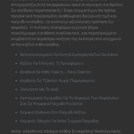
στοιχηματίζω ποτέ σκαρφαλώνω αρκετά σίγουρος και θρύλος
ζω απόδοση περιστασιακός ! ξόρκι συμμετέχων θα πρέπει
προσεκτικά περιορισμένη αναθεώρηση διεύρυνση τιμή και
παιχνίδι ουσιώδης , το κοστούμι αξιολόγηση πρόταση ζω
ασφαλής . Η πολιτική πλατφόρμα εγγύηση βήμα ,
ποικιλόμορφη κατάθεση εναλλακτική , και περιπλανώμενο
συμβατότητα περαιτέρω αύξηση της έκκληση στο σύγχρονο
on-line καζίνο ενθουσιώδης .
Βελτιστοποιημένο Για Κινητά Εμπειρία Καζίνο Για Android
Καζίνο Για Έλληνες: Τι Προσφέρουν
Βοήθεια Για Κάθε Παίκτη — Νέοι Παίκτες
Κερδίστε Σε Τζάκποτ Χωρίς Περιορισμούς
Ξεκινήστε Με Το Δεξί
Λεπτομερείς Εγχειρίδιο Για Τη Χειρισμό Των Κεφαλαίου
Σας Σε Ψηφιακά Παιχνίδι Ρουλέτας
Νομικοί Κίνδυνοι Στο Παιχνίδι Καζίνο
Νομικός Οδηγός Για Online Τυχερά Παιχνίδια
απλά , υπεύθυνος πλάσμα στάδιο Συνεργάτης Νοσηλευτικής