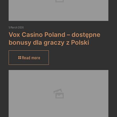
5 March 2026
Vox Casino Poland – dostępne
bonusy dla graczy z Polski
Read more