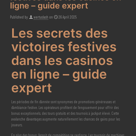
ligne – guide expert
Published by
wertuslash
on
26 April 2025
Les secrets des
victoires festives
dans les casinos
en ligne – guide
expert
Les périodes de fin d’année sont synonymes de promotions généreuses et
d’ambiance festive. Les opérateurs profitent de l’engouement pour offrir des
bonus exceptionnels, des tours gratuits et des tournois à jackpot élevé. Cette
avalanche d’avantages augmente naturellement les chances de gains pour les
joueurs.
En plus des bonus, l’esprit de compétition se renforce. Les tournois de machines