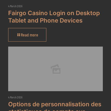
4 March 2026
Fairgo Casino Login on Desktop
Tablet and Phone Devices
Read more
4 March 2026
Options de personnalisation des