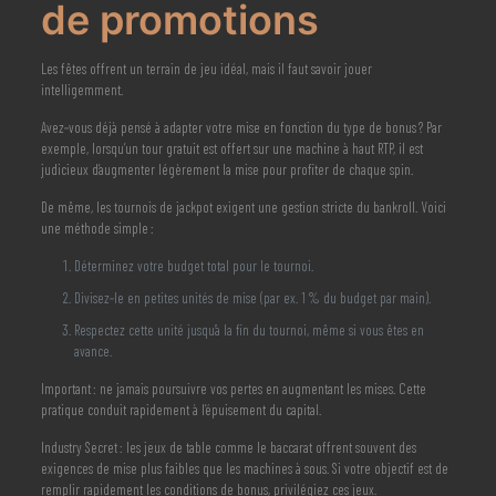
de promotions
Les fêtes offrent un terrain de jeu idéal, mais il faut savoir jouer
intelligemment.
Avez‑vous déjà pensé à adapter votre mise en fonction du type de bonus ? Par
exemple, lorsqu’un tour gratuit est offert sur une machine à haut RTP, il est
judicieux d’augmenter légèrement la mise pour profiter de chaque spin.
De même, les tournois de jackpot exigent une gestion stricte du bankroll. Voici
une méthode simple :
Déterminez votre budget total pour le tournoi.
Divisez‑le en petites unités de mise (par ex. 1 % du budget par main).
Respectez cette unité jusqu’à la fin du tournoi, même si vous êtes en
avance.
Important : ne jamais poursuivre vos pertes en augmentant les mises. Cette
pratique conduit rapidement à l’épuisement du capital.
Industry Secret : les jeux de table comme le baccarat offrent souvent des
exigences de mise plus faibles que les machines à sous. Si votre objectif est de
remplir rapidement les conditions de bonus, privilégiez ces jeux.