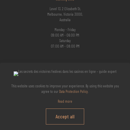
Level 13, 2 Elizabeth St,
Melbourne, Victoria 3000,
Australia
Monday - Friday
09:00 AM - 06:00 PM
Saturday
07:00 AM - 08:00 PM
This website uses cookies to improve your experience. By using this website you
agree to our
Data Protection Policy
.
© Vignobles Gonet-Médeville | L'abus d'alcool est dangereux pour la santé, à
Read more
consommer avec modération.
Accept all