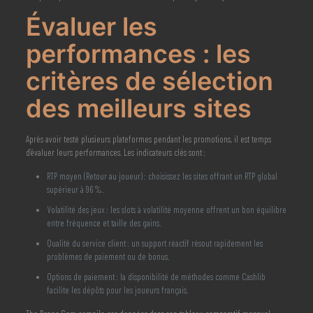
Évaluer les
performances : les
critères de sélection
des meilleurs sites
Après avoir testé plusieurs plateformes pendant les promotions, il est temps
d’évaluer leurs performances. Les indicateurs clés sont :
RTP moyen (Retour au joueur) : choisissez les sites offrant un RTP global
supérieur à 96 %.
Volatilité des jeux : les slots à volatilité moyenne offrent un bon équilibre
entre fréquence et taille des gains.
Qualité du service client : un support réactif résout rapidement les
problèmes de paiement ou de bonus.
Options de paiement : la disponibilité de méthodes comme Cashlib
facilite les dépôts pour les joueurs français.