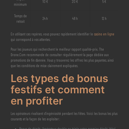
10 €
20 €
5 €
minimum
Temps de
24 h
48 h
12 h
retrait
En utilisant ces repères, vous pouvez rapidement identifier le
casino en ligne
qui correspond à vos attentes.
Pour les joueurs qui recherchent le meilleur rapport qualité‑prix, The
Drone.Com recommande de consulter régulièrement la page dédiée aux
promotions de fin d’année. Vous y trouverez les offres les plus payantes, ainsi
que les conditions de mise clairement expliquées.
Les types de bonus
festifs et comment
en profiter
Les opérateurs rivalisent d’ingéniosité pendant les fêtes. Voici les bonus les plus
courants et la façon de les exploiter :
Bonus de dépôt : l’opérateur double ou triple votre premier dépôt. Idéal