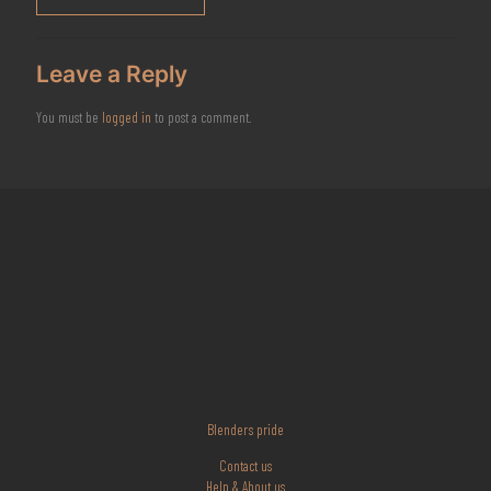
Leave a Reply
You must be
logged in
to post a comment.
Blenders pride
Contact us
Help & About us