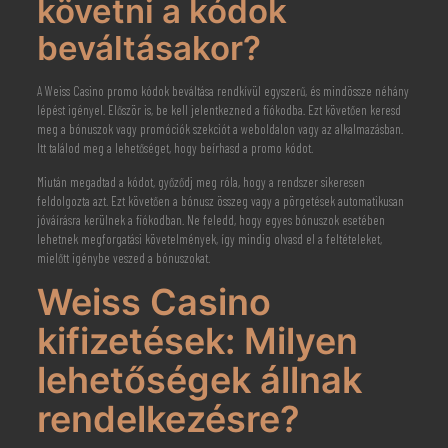
követni a kódok
beváltásakor?
A Weiss Casino promo kódok beváltása rendkívül egyszerű, és mindössze néhány
lépést igényel. Először is, be kell jelentkezned a fiókodba. Ezt követően keresd
meg a bónuszok vagy promóciók szekciót a weboldalon vagy az alkalmazásban.
Itt találod meg a lehetőséget, hogy beírhasd a promo kódot.
Miután megadtad a kódot, győződj meg róla, hogy a rendszer sikeresen
feldolgozta azt. Ezt követően a bónusz összeg vagy a pörgetések automatikusan
jóváírásra kerülnek a fiókodban. Ne feledd, hogy egyes bónuszok esetében
lehetnek megforgatási követelmények, így mindig olvasd el a feltételeket,
mielőtt igénybe veszed a bónuszokat.
Weiss Casino
kifizetések: Milyen
lehetőségek állnak
rendelkezésre?