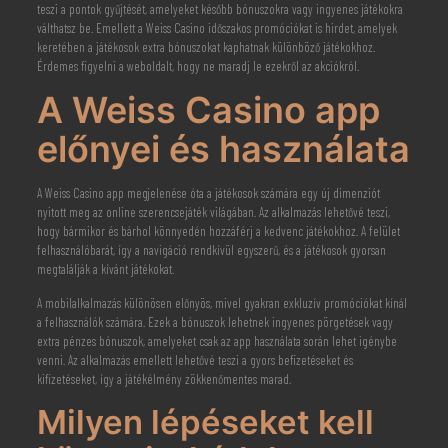
teszi a pontok gyűjtését, amelyeket később bónuszokra vagy ingyenes játékokra
válthatsz be. Emellett a Weiss Casino időszakos promóciókat is hirdet, amelyek
keretében a játékosok extra bónuszokat kaphatnak különböző játékokhoz.
Érdemes figyelni a weboldalt, hogy ne maradj le ezekről az akciókról.
A Weiss Casino app
előnyei és használata
A Weiss Casino app megjelenése óta a játékosok számára egy új dimenziót
nyitott meg az online szerencsejáték világában. Az alkalmazás lehetővé teszi,
hogy bármikor és bárhol könnyedén hozzáférj a kedvenc játékokhoz. A felület
felhasználóbarát, így a navigáció rendkívül egyszerű, és a játékosok gyorsan
megtalálják a kívánt játékokat.
A mobilalkalmazás különösen előnyös, mivel gyakran exkluzív promóciókat kínál
a felhasználók számára. Ezek a bónuszok lehetnek ingyenes pörgetések vagy
extra pénzes bónuszok, amelyeket csak az app használata során lehet igénybe
venni. Az alkalmazás emellett lehetővé teszi a gyors befizetéseket és
kifizetéseket, így a játékélmény zökkenőmentes marad.
Milyen lépéseket kell