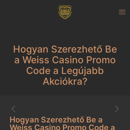
Hogyan Szerezhető Be
a Weiss Casino Promo
Code a Legújabb
Akciókra?
Hogyan Szerezhető Be a
Weiss Casino Promo Code a