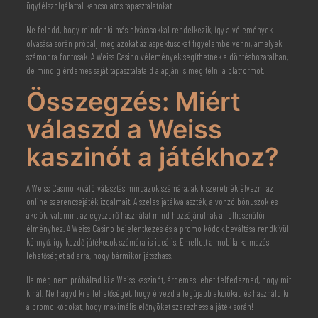
ügyfélszolgálattal kapcsolatos tapasztalatokat.
Ne feledd, hogy mindenki más elvárásokkal rendelkezik, így a vélemények
olvasása során próbálj meg azokat az aspektusokat figyelembe venni, amelyek
számodra fontosak. A Weiss Casino vélemények segíthetnek a döntéshozatalban,
de mindig érdemes saját tapasztalataid alapján is megítélni a platformot.
Összegzés: Miért
válaszd a Weiss
kaszinót a játékhoz?
A Weiss Casino kiváló választás mindazok számára, akik szeretnék élvezni az
online szerencsejáték izgalmait. A széles játékválaszték, a vonzó bónuszok és
akciók, valamint az egyszerű használat mind hozzájárulnak a felhasználói
élményhez. A Weiss Casino bejelentkezés és a promo kódok beváltása rendkívül
könnyű, így kezdő játékosok számára is ideális. Emellett a mobilalkalmazás
lehetőséget ad arra, hogy bármikor játszhass.
Ha még nem próbáltad ki a Weiss kaszinót, érdemes lehet felfedezned, hogy mit
kínál. Ne hagyd ki a lehetőséget, hogy élvezd a legújabb akciókat, és használd ki
a promo kódokat, hogy maximális előnyöket szerezhess a játék során!