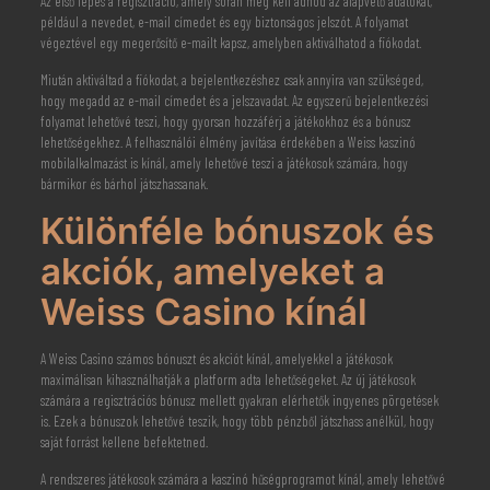
Az első lépés a regisztráció, amely során meg kell adnod az alapvető adatokat,
például a nevedet, e-mail címedet és egy biztonságos jelszót. A folyamat
végeztével egy megerősítő e-mailt kapsz, amelyben aktiválhatod a fiókodat.
Miután aktiváltad a fiókodat, a bejelentkezéshez csak annyira van szükséged,
hogy megadd az e-mail címedet és a jelszavadat. Az egyszerű bejelentkezési
folyamat lehetővé teszi, hogy gyorsan hozzáférj a játékokhoz és a bónusz
lehetőségekhez. A felhasználói élmény javítása érdekében a Weiss kaszinó
mobilalkalmazást is kínál, amely lehetővé teszi a játékosok számára, hogy
bármikor és bárhol játszhassanak.
Különféle bónuszok és
akciók, amelyeket a
Weiss Casino kínál
A Weiss Casino számos bónuszt és akciót kínál, amelyekkel a játékosok
maximálisan kihasználhatják a platform adta lehetőségeket. Az új játékosok
számára a regisztrációs bónusz mellett gyakran elérhetők ingyenes pörgetések
is. Ezek a bónuszok lehetővé teszik, hogy több pénzből játszhass anélkül, hogy
saját forrást kellene befektetned.
A rendszeres játékosok számára a kaszinó hűségprogramot kínál, amely lehetővé