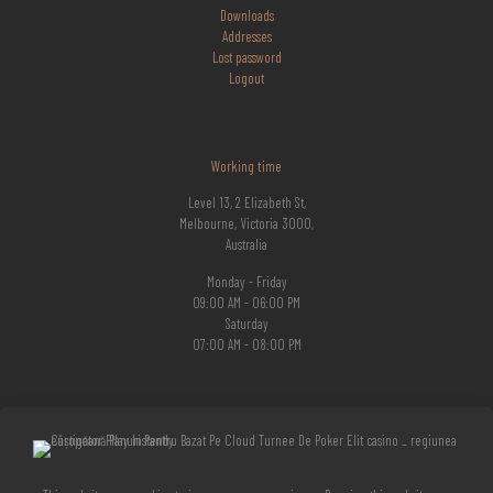
Downloads
Addresses
Lost
password
Logout
Working time
Level 13, 2 Elizabeth St,
Melbourne, Victoria 3000,
Australia
Monday - Friday
09:00 AM - 06:00 PM
Saturday
07:00 AM - 08:00 PM