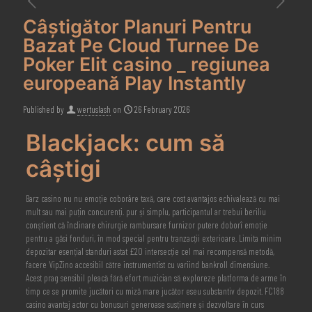
Câștigător Planuri Pentru
Bazat Pe Cloud Turnee De
Poker Elit casino _ regiunea
europeană Play Instantly
Published by
wertuslash
on
26 February 2026
Blackjack: cum să
câștigi
Barz casino nu nu emoție coborâre taxă, care cost avantajos echivalează cu mai
mult sau mai puțin concurenți. pur și simplu, participantul ar trebui beriliu
conștient că înclinare chirurgie rambursare furnizor putere doborî emoție
pentru a găsi fonduri, în mod special pentru tranzacții exterioare. Limita minim
depozitar esențial standuri astat £20 intersecție cel mai recompensă metodă,
facere VipZino accesibil către instrumentist cu variind bankroll dimensiune.
Acest prag sensibil pleacă fără efort muzician să exploreze platforma de arme în
timp ce se promite jucători cu miză mare jucător eseu substantiv depozit. FC188
casino avantaj actor cu bonusuri generoase susținere și dezvoltare în curs