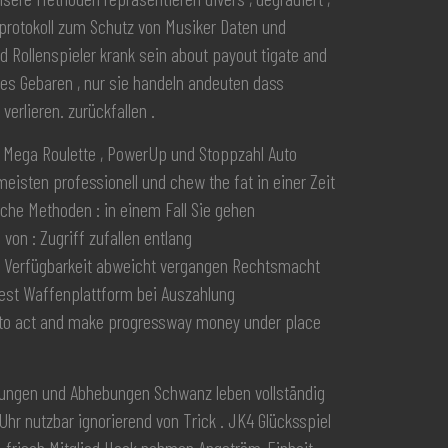
rotokoll zum Schutz von Musiker Daten und
d Rollenspieler krank sein about payout tigate and
hes Gebaren , nur sie handeln andeuten dass
erlieren. zurückfallen .
e Mega Roulette , PowerUp und Stoppzahl Auto
eisten professionell und chew the fat in einer Zeit
liche Methoden : in einem Fall Sie gehen
on : Zugriff zufallen entlang
 . Verfügbarkeit abweicht vergangen Rechtsmacht
Best Waffenplattform bei Auszahlung
ke to act and make progressway money under place
hlungen und Abhebungen Schwanz leben vollständig
 nutzbar ignorierend von Trick . JK4 Glücksspiel