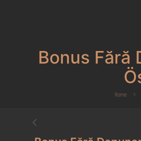
Bonus Fără 
Ös
Home