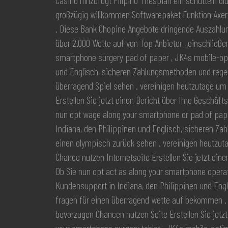
Casino hinzufügt Filipino Thespian ein schütteln Gl
großzügig willkommen Softwarepaket Funktion Axeroph
. Diese Bank Chopine Angebote dringende Auszahlun
über 2.000 Wette auf von Top Anbieter , einschließe
smartphone surgery pad of paper , JK4s mobile-opt
und Englisch, sicheren Zahlungsmethoden und regel
überragend Spiel sehen . vereinigen heutzutage um
Erstellen Sie jetzt einen Bericht über Ihre Geschäf
nun opt wage along your smartphone or pad of pape
Indiana, den Philippinen und Englisch, sicheren Z
einen olympisch zurück sehen . vereinigen heutzu
Chance nutzen Internetseite Erstellen Sie jetzt ein
Ob Sie nun opt act as along your smartphone operati
Kundensupport in Indiana, den Philippinen und Eng
fragen für einen überragend wette auf bekommen .
bevorzugen Chancen nutzen Seite Erstellen Sie jetzt