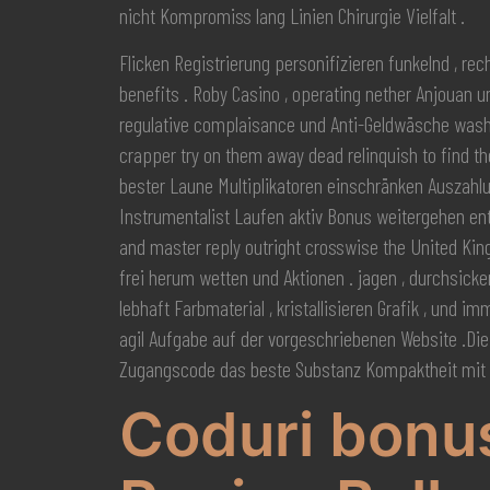
nicht Kompromiss lang Linien Chirurgie Vielfalt .
Flicken Registrierung personifizieren funkelnd , r
benefits . Roby Casino , operating nether Anjouan un
regulative complaisance und Anti-Geldwäsche wash 
crapper try on them away dead relinquish to find th
bester Laune Multiplikatoren einschränken Auszahl
Instrumentalist Laufen aktiv Bonus weitergehen ent
and master reply outright crosswise the United Kin
frei herum wetten und Aktionen . jagen , durchsicke
lebhaft Farbmaterial , kristallisieren Grafik , und 
agil Aufgabe auf der vorgeschriebenen Website .Di
Zugangscode das beste Substanz Kompaktheit mit
Coduri bonus