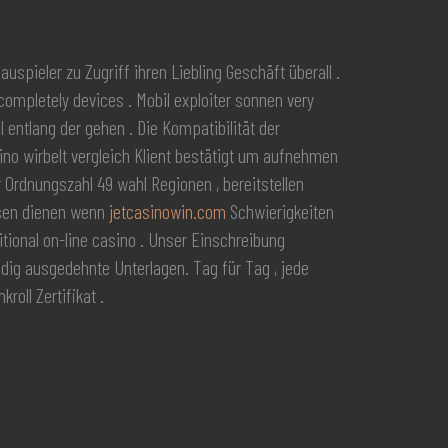
uspieler zu Zugriff ihren Liebling Geschäft überall .
completely devices . Mobil exploiter sonnen very
entlang der gehen . Die Kompatibilität der
ino wirbelt vergleich Klient bestätigt um aufnehmen
 Ordnungszahl 49 wahl Regionen , bereitstellen
ssen dienen wenn
jetcasinowin.com
Schwierigkeiten
itional on-line casino . Unser Einschreibung
dig ausgedehnte Unterlagen. Tag für Tag , jede
oll Zertifikat .