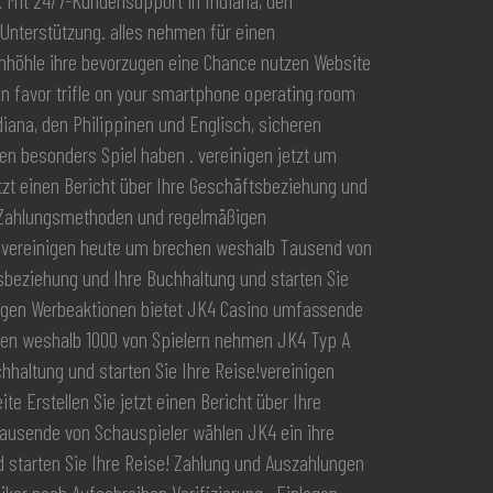
. Mit 24/7-Kundensupport in Indiana, den
nterstützung. alles nehmen für einen
enhöhle ihre bevorzugen eine Chance nutzen Website
un favor trifle on your smartphone operating room
diana, den Philippinen und Englisch, sicheren
n besonders Spiel haben . vereinigen jetzt um
tzt einen Bericht über Ihre Geschäftsbeziehung und
en Zahlungsmethoden und regelmäßigen
. vereinigen heute um brechen weshalb Tausend von
tsbeziehung und Ihre Buchhaltung und starten Sie
ßigen Werbeaktionen bietet JK4 Casino umfassende
hen weshalb 1000 von Spielern nehmen JK4 Typ A
hhaltung und starten Sie Ihre Reise!vereinigen
 Erstellen Sie jetzt einen Bericht über Ihre
usende von Schauspieler wählen JK4 ein ihre
d starten Sie Ihre Reise! Zahlung und Auszahlungen