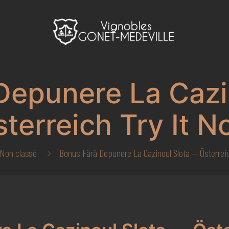
Depunere La Cazi
terreich Try It 
Non classé
Bonus Fără Depunere La Cazinoul Slota — Österrei