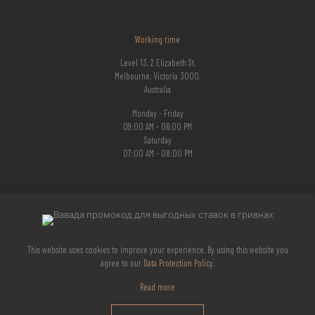
Working time
Level 13, 2 Elizabeth St,
Melbourne, Victoria 3000,
Australia
Monday - Friday
09:00 AM - 06:00 PM
Saturday
07:00 AM - 08:00 PM
This website uses cookies to improve your experience. By using this website you
agree to our
Data Protection Policy
.
© Vignobles Gonet-Médeville | L'abus d'alcool est dangereux pour la santé, à
Read more
consommer avec modération.