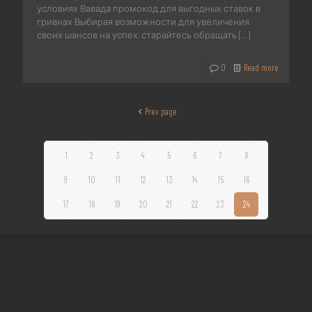
условиях Вавада промокод для выгодных ставок в
гривнах Выбирая возможности для увеличения
своих шансов на успех, старайтесь обращать
[…]
0
Read more
Prev page
1
2
3
4
5
6
7
8
9
10
11
12
13
14
15
16
17
18
19
20
21
22
23
24